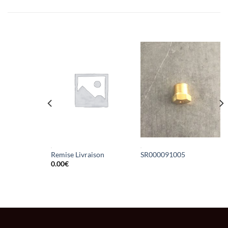
RELATED PRODUCTS
.
.
SSO
Remise Livraison
SR000091005
0.00
€