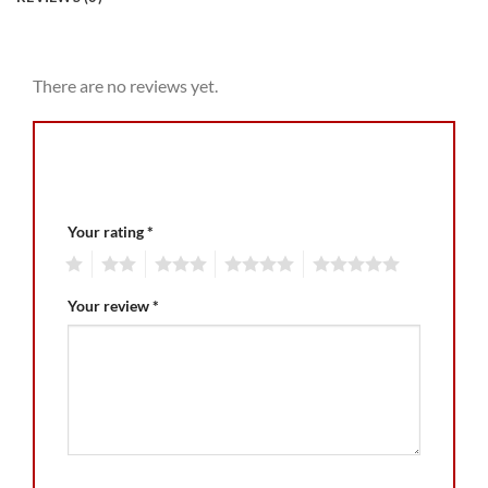
Reviews
There are no reviews yet.
Be the first to review “Livraison France
Express”
Your rating
*
1
2
3
4
5
Your review
*