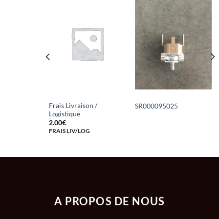
.
.
Frais Livraison /
e Machine
SR000095025
Logistique
2.00
€
FRAIS LIV/LOG
A PROPOS DE NOUS