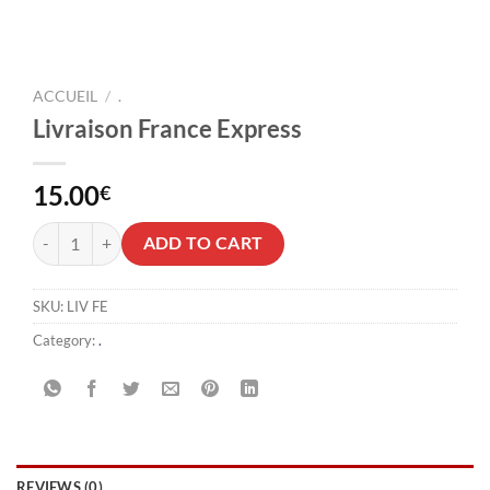
ACCUEIL
/
.
Livraison France Express
15.00
€
Livraison France Express quantity
ADD TO CART
SKU:
LIV FE
Category:
.
REVIEWS (0)